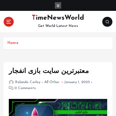
S
k
i
TimeNewsWorld
p
Get World Latest News
t
o
c
Home
o
n
t
e
n
معتبرترین سایت بازی انفجار
t
Rolando Corley
All Other
January 1, 2025
0 Comments