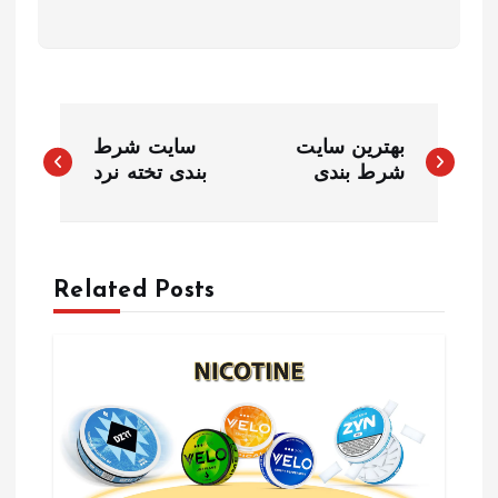
P
بهترین سایت
سایت شرط
o
شرط بندی
بندی تخته نرد
s
t
Related Posts
n
a
v