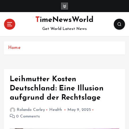
S
k
i
TimeNewsWorld
p
Get World Latest News
t
o
c
Home
o
n
t
e
n
Leihmutter Kosten
t
Deutschland: Eine Illusion
aufgrund der Rechtslage
Rolando Corley
Health
May 9, 2025
0 Comments