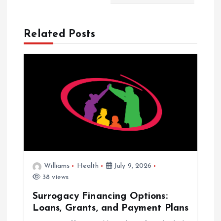
a
v
Related Posts
i
g
a
t
i
Williams
Health
July 9, 2026
o
38 views
n
Surrogacy Financing Options:
Loans, Grants, and Payment Plans