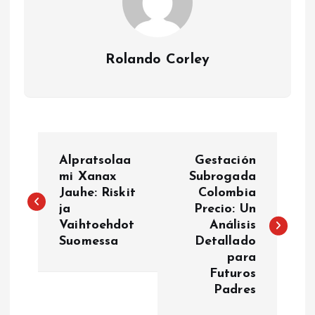
Rolando Corley
P
Alpratsolaa
Gestación
o
mi Xanax
Subrogada
Jauhe: Riskit
Colombia
ja
Precio: Un
s
Vaihtoehdot
Análisis
Suomessa
Detallado
t
para
Futuros
n
Padres