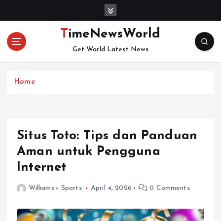
S
k
i
TimeNewsWorld
p
Get World Latest News
t
o
c
Home
o
n
t
e
n
Situs Toto: Tips dan Panduan
t
Aman untuk Pengguna
Internet
Williams
Sports
April 4, 2026
0 Comments