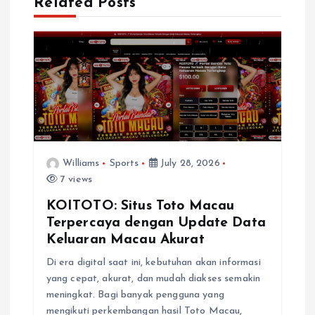
Related Posts
g
a
t
i
o
Williams
Sports
July 28, 2026
7 views
n
KOITOTO: Situs Toto Macau
Terpercaya dengan Update Data
Keluaran Macau Akurat
Di era digital saat ini, kebutuhan akan informasi
yang cepat, akurat, dan mudah diakses semakin
meningkat. Bagi banyak pengguna yang
mengikuti perkembangan hasil Toto Macau,