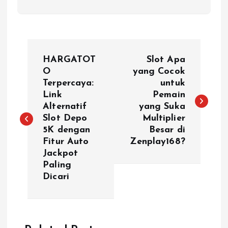
P
HARGATOT
Slot Apa
o
O
yang Cocok
Terpercaya:
untuk
Link
Pemain
s
Alternatif
yang Suka
Slot Depo
Multiplier
t
5K dengan
Besar di
Fitur Auto
Zenplay168?
n
Jackpot
Paling
a
Dicari
v
i