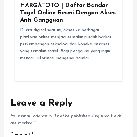
HARGATOTO | Daftar Bandar
Togel Online Resmi Dengan Akses
Anti Gangguan
Di era digital saat ini, akses ke berbagai
platform online menjadi semakin mudah berkat
perkembangan teknologi dan koneksi internet
yang semakin stabil. Bagi pengguna yang ingin
mencari informasi mengenai bandar…
Leave a Reply
Your email address will not be published.
Required fields
are marked
*
Comment
*